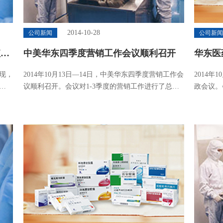
2014-10-28
公司新闻
公司新
值百
中美华东四季度营销工作会议顺利召开
华东医
现，
2014年10月13日—14日，中美华东四季度营销工作会
2014
议顺利召开。会议对1-3季度的营销工作进行了总
政会议。
时公
结，三季度全公司继续保持了稳健发展，1~9月份实
确立商业
公司
现销售收入同比增长30%；实现利润同比增长37%。
提出“完
在当前医药行业严峻的形势下，这样的业绩来之不
订完成情
易。