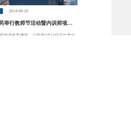
2014-09-20
闻
药举行教师节活动暨内训师项目
回顾大会
司内训体系建设，公司于9月10日下午举行
4年教师节活动暨内训师项目半年度回顾大会，
副总经理吕梁与党委副书记邵玲敏出席。为
 “沟通是最大的企业文化，协调是最大的领
口号，会上提出了“进一步搭建公司级的培训
，并加强部门内训和跨部门的培训交流，以
来组织更加有效的培训”的进一步举措。