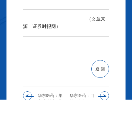
（文章来
源：证券时报网）
返 回
华东医药：集
华东医药：目
中采购试点拟
前不生产、销
中选结果对今
售任何公司疫
年业绩不会产
苗类产品
生直接影响