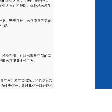
约的参保人员，可按区域进行包
参保人员在所属医共体外就医发生
神病、安宁疗护、医疗康复等需要
应付费。
、检验费用。在腾出调价空间的基
理顺医疗服务比价关系。
并症与并发症等情况，将临床过程
别的付费标准，并以此标准对医疗机
少开药、开性价比高的药，为医院带
生动力。