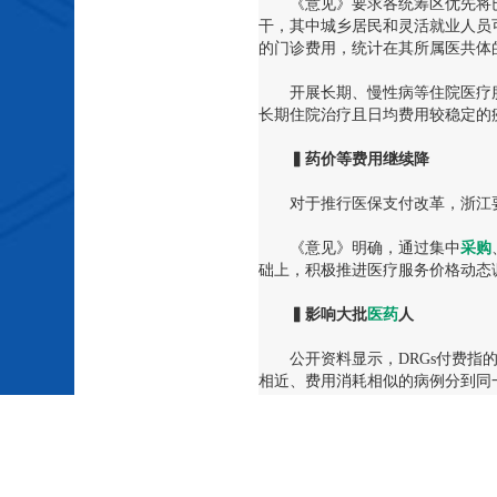
《意见》要求各统筹区优先将已
干，其中城乡居民和灵活就业人员
的门诊费用，统计在其所属医共体
开展长期、慢性病等住院医疗服
长期住院治疗且日均费用较稳定的
▍药价等费用继续降
对于推行医保支付改革，浙江要
《意见》明确，通过集中
采购
础上，积极推进医疗服务价格动态
▍影响大批
医药
人
公开资料显示，DRGs付费指的
相近、费用消耗相似的病例分到同
构进行预先支付的一种方法。
在DRGs付费机制下由过去通过
来较好的效益。在新的医保付费机