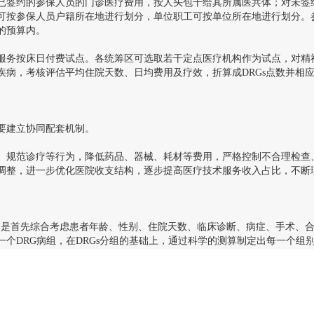
签约的参保人员的门诊医疗费用，按人头包干给其所属医共体；对未签
可按参保人员户籍所在地进行划分，单位职工可按单位所在地进行划分。
的预算内。
务按床日付费试点。各统筹区可选取若干定点医疗机构作为试点，对精
疾病，考核评估平均住院天数、日均费用及疗效，折算成DRGs点数并相
建立协同配套机制。
、规范诊疗等行为，降低药品、器械、耗材等费用，严格控制不合理检查
调整，进一步优化医院收支结构，逐步提高医疗技术服务收入占比，不断
是首先综合考虑患者年龄、性别、住院天数、临床诊断、病症、手术、合
一个DRG病组，在DRGs分组的基础上，通过科学的测算制定出每一个组
过度诊疗、大处方、开高价药为
医院
带来较大效益，转变为合理诊疗、
制的激励和约束下，医院自然会产生主动降低药品采购价格、少开药的内