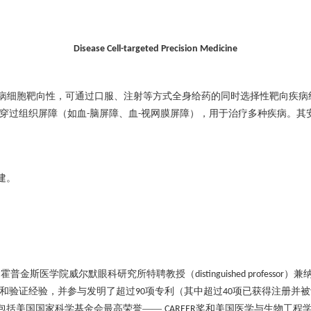
Disease Cell-targeted Precision Medicine
病细胞靶向性，可通过口服、注射等方式全身给药的同时选择性靶向疾病
穿过组织屏障（如血
脑屏障、血
视网膜屏障），用于治疗多种疾病。其
-
-
建。
翰霍普金斯医学院威尔默眼科研究所特聘教授（
）兼
distinguished professor
和验证经验，并参与发明了超过
项专利（其中超过
项已获得注册并被
90
40
包括美国国家科学基金会最高荣誉——
奖和美国医学与生物工程
CAREER