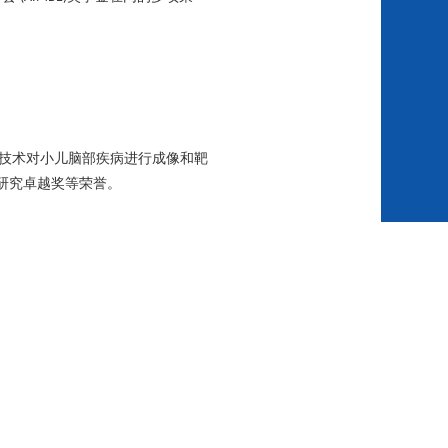
技术对小儿脑部疾病进行成像和靶
研究卓越奖等荣誉。
多个新药公司的董事。他撰写了超
会（
）和控释协会（
）的会
AAPS
CRS