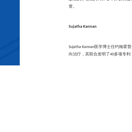
誉。
Sujatha Kannan
医学博士任约翰霍普
Sujatha Kannan
向治疗，其联合发明了
多项专利
40
Jeffrey Cleland
博士是麻省理工的化
Jeffrey Cleland
过
篇文章和
本书，并拥有超过
120
4
员。
此外，
公司还拥有一支具
Ashvattha