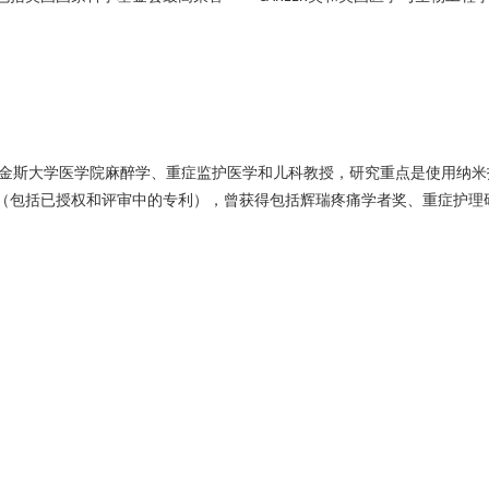
金斯大学医学院麻醉学、重症监护医学和儿科教授，研究重点是使用纳米
（包括已授权和评审中的专利），曾获得包括辉瑞疼痛学者奖、重症护理
学工程博士，毕业后在基因泰克十几年致力于新药研发。
博士也是
Cleland
项专利，也是美国医学与生物工程学会（
）、美国药物科学家协
50
AIMBE
有丰富研究经验和行业从业经验的专业顾问团队。