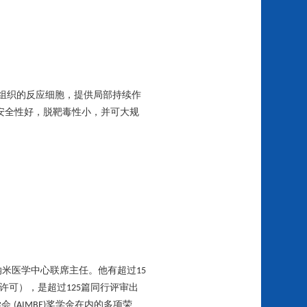
组织的反应细胞，提供局部持续作
安全性好，脱靶毒性小，并可大规
纳米医学中心联席主任。他有超过
15
许可），是超过
篇同行评审出
125
学会
奖学金在内的多项荣
(AIMBE)