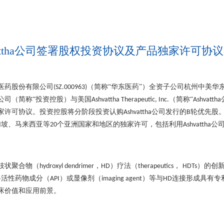
attha公司签署股权投资协议及产品独家许可协议
医药股份有限公司
（简称“华东医药”）全资子公司杭州中美华
(SZ.000963)
公司（简称“投资控股）与美国
（简称“
Ashvattha Therapeutic, Inc.
Ashvattha
家许可协议。投资控股将分阶段投资认购
公司发行的
轮优先股
Ashvattha
B
加坡、马来西亚等
个亚洲国家和地区的独家许可，包括利用
公
20
Ashvattha
枝状聚合物（
，
）疗法（
，
）的创
hydroxyl dendrimer
HD
therapeutics
HDTs
将活性药物成分（
）或显像剂（
）等与
连接形成具有专
API
imaging agent
HD
床价值和应用前景。