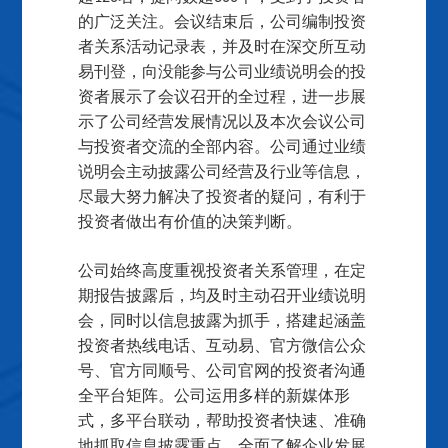
的广泛关注。会议结束后，公司编制投资
者关系活动记录表，并及时在深交所互动
易刊登，向没能参与公司业绩说明会的投
资者展示了会议召开的全过程，进一步展
示了公司经营发展情况以及本次会议公司
与投资者交流的全部内容。公司通过业绩
说明会主动披露公司经营及行业等信息，
尽最大努力解决了投资者的疑问，有利于
投资者做出有价值的决策判断。
公司始终高度重视投资者关系管理，在定
期报告披露后，均及时主动召开业绩说明
会，同时以信息披露为抓手，搭建起涵盖
投资者热线电话、互动易、官方微信公众
号、官方同顺号、公司官网的投资者沟通
全平台矩阵。公司运用多样的新媒体形
式，多平台联动，帮助投资者快速、准确
地抓取信息披露重点，全面了解企业发展