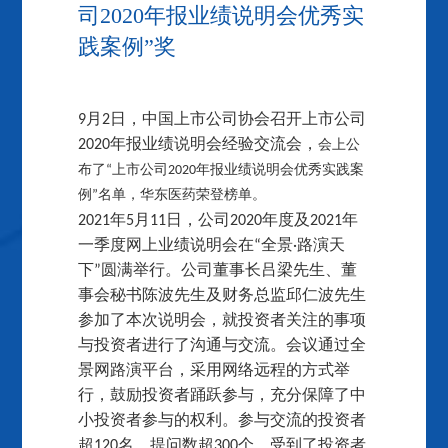
司2020年报业绩说明会优秀实
践案例”奖
月
日，中国上市公司协会召开上市公司
9
2
年报业绩说明会经验交流会，
2020
会上公
布了
上市公司
年报业绩说明会优秀实践案
“
2020
例
名单，华东医药荣登榜单。
”
年
月
日，公司
年度及
年
2021
5
11
2020
2021
一季度网上业绩说明会在
全景
路演天
“
·
下
圆满举行。公司董事长吕梁先生、董
”
事会秘书陈波先生及财务总监邱仁波先生
参加了本次说明会，就投资者关注的事项
与投资者进行了沟通与交流。会议通过全
景网路演平台，采用网络远程的方式举
行，鼓励投资者踊跃参与，充分保障了中
小投资者参与的权利。参与交流的投资者
超
名，提问数超
个，受到了投资者
120
300