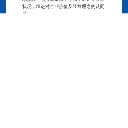
状况，增进对企业价值及经营理念的认同
感。
数据显示，今年全市场共有
家上市公
3756
司召开业绩说明会，占披露年报公司总数
的
％，与去年相比数量增速超过
87.41
％。本次上榜公司数量
家约占全部
40
201
召开业绩说明会公司数量的
，足见该奖
5%
项的
含金量
。公司荣获此奖，体现了监
“
”
管部门与广大投资者对公司投资者关系管
理工作的高度肯定。
未来，公司将持续做好投资者服务平台的建
设，夯实上市公司与投资者的沟通桥梁；强化
主动性信息披露，提升信息披露的质量与传播
效率，不断提升公司在资本市场的形象，拉近