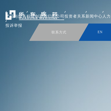
产品与服务
科研创新
我们的公司
投资者关系
新闻中心
人力
投诉举报
联系方式
EN