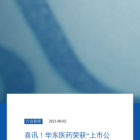
行业新闻
2021-09-02
喜讯！华东医药荣获“上市公