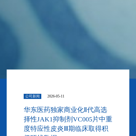
公司新闻
2026-05-11
华东医药独家商业化Ⅱ代高选
择性JAK1抑制剂VC005片中重
度特应性皮炎Ⅲ期临床取得积