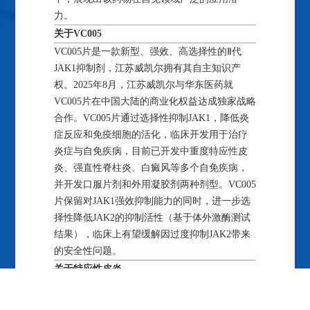
力。
关于VC005
VC005片是一款新型、强效、高选择性的Ⅱ代
JAK1抑制剂，江苏威凯尔拥有其自主知识产
权。2025年8月，江苏威凯尔与华东医药就
VC005片在中国大陆的商业化权益达成独家战略
合作。VC005片通过选择性抑制JAK1，降低炎
症反应和免疫细胞的活化，临床开发用于治疗
炎症与自免疾病，目前已开发中重度特应性皮
炎、强直性脊柱炎、白癜风等多个自免疾病，
并开发
口服片剂
和外用凝胶剂两种剂型。VC005
片保留对JAK1强效抑制能力的同时，进一步选
择性降低JAK2的抑制活性（基于体外激酶测试
结果），临床上有望缓解因过度抑制JAK2带来
的安全性问题。
关于特应性皮炎
特应性皮炎（AD）是一种慢性、复发性、炎症
性皮肤病，主要表现为皮肤干燥、剧烈瘙痒、