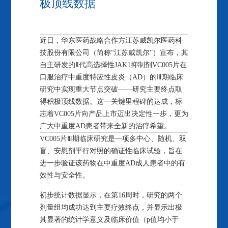
极顶线数据
近日，华东医药战略合作方
江苏威凯尔
医药科
技股份有限公司（简称“江苏威凯尔”）宣布，其
自主研发的Ⅱ代高选择性JAK1抑制剂VC005片在
口服治疗中重度
特应性皮炎
（AD）的Ⅲ期临床
研究中实现重大节点突破——研究主要终点取
得积极顶线数据。这一关键里程碑的达成，标
志着VC005片向产品上市迈出决定性一步，更为
广大中重度AD患者带来全新的治疗希望。
VC005片Ⅲ期临床研究是一项多中心、随机、双
盲、安慰剂平行对照的确证性临床试验，旨在
进一步验证该药物在中重度AD成人患者中的有
效性与安全性。
初步统计数据显示，在第16周时，研究的两个
剂量组均成功达到主要疗效终点，并显示出极
其显著的统计学意义及临床价值（p值均小于