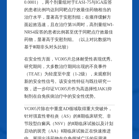
0.0001），两个剂量组对于EASI-75与IGA应答
的患者比例均达到同靶点疗效最佳药物相当的
治疗水平，显著高于安慰剂组；在瘙痒缓解方
面起效迅速，且在治疗第16周时，高剂量组WI-
NRS4应答的患者比例甚至优于同靶点疗效最佳
药物，显著高于安慰剂组。（以上对比数据均
基于Ⅲ期非头对头比较）
在安全性方面，VC005片总体耐受性表现优秀。
研究期间，大多数治疗期间出现的不良事件
（TEAE）为轻度至中度（1-2级），未观察到
新的安全性信号。该安全性特征与既往研究一
致，进一步印证VC005片作为高选择性JAK1抑
制剂在自免疾病治疗中的安全性优势。
VC005片除在中重度AD领域取得重大突破外，
针对
强直性脊柱炎
（AS）的Ⅲ期临床研究、非
节段型白癜风（
NSV
）的Ⅱ期临床试验以及计划
启动的斑秃（AA）Ⅱ期临床试验正在快速推进
中，展现出该药物在自免领域广泛的应用潜