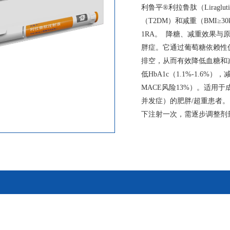
利鲁平®利拉鲁肽（Liragl
（T2DM）和减重（BMI≥30k
1RA。 降糖、减重效果与
胖症。它通过葡萄糖依赖性
排空，从而有效降低血糖和
低HbA1c（1.1%-1.6
MACE风险13%）。适用于成人2
并发症）的肥胖/超重患者
下注射一次，需逐步调整剂