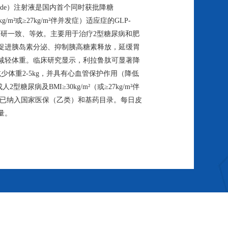
utide）注射液是国内首个同时获批降糖
g/m²或≥27kg/m²伴并发症）适应症的GLP-
原研一致、等效。主要用于治疗2型糖尿病和肥
促进胰岛素分泌、抑制胰高糖素释放，延缓胃
减轻体重。临床研究显示，利拉鲁肽可显著降
%），减少体重2-5kg，并具有心血管保护作用（降低
型糖尿病及BMI≥30kg/m²（或≥27kg/m²伴
。已纳入国家医保（乙类）和基药目录。每日皮
量。