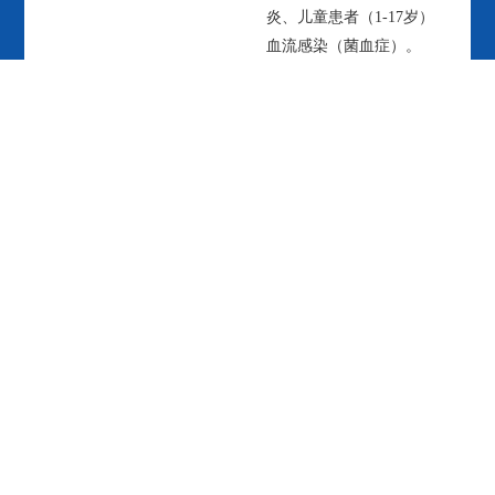
炎、儿童患者（1-17岁）
血流感染（菌血症）。
产品规格
500mg
治疗领域
感染性疾病
主要成分
达托霉素
适应症
本品适应于
治疗下列感
染：复杂性皮
肤及软组织感
染（cSSSI）；
成人金黄色葡