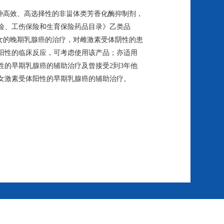
种高效、高选择性的非甾体类芳香化酶抑制剂，
险、工伤保险和生育保险药品目录》乙类品
女的晚期乳腺癌的治疗，对雌激素受体阴性的患
阳性的临床反应，可考虑使用该产品；亦适用
性的早期乳腺癌的辅助治疗及曾接受2到3年他
女激素受体阳性的早期乳腺癌的辅助治疗。